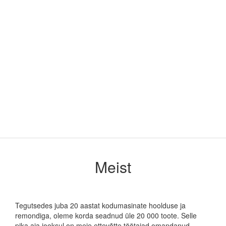
Meist
Tegutsedes juba 20 aastat kodumasinate hoolduse ja
remondiga, oleme korda seadnud üle 20 000 toote. Selle
pika aja jooksul on meie ettevõtte töötajad omandanud