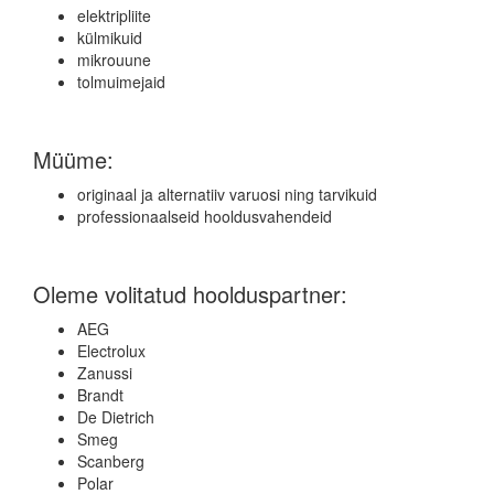
elektripliite
külmikuid
mikrouune
tolmuimejaid
Müüme:
originaal ja alternatiiv varuosi ning tarvikuid
professionaalseid hooldusvahendeid
Oleme volitatud hoolduspartner:
AEG
Electrolux
Zanussi
Brandt
De Dietrich
Smeg
Scanberg
Polar