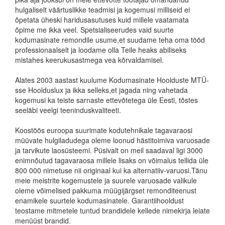
hulgaliselt väärtuslikke teadmisi ja kogemusi milliseid ei
õpetata üheski haridusasutuses kuid millele vaatamata
õpime me ikka veel. Spetsialiseerudes vaid suurte
kodumasinate remondile usume,et suudame teha oma tööd
professionaalselt ja loodame olla Teile heaks abiliseks
mistahes keerukusastmega vea kõrvaldamisel.
Alates 2003 aastast kuulume Kodumasinate Hoolduste MTÜ-
sse Hoolduslux ja ikka selleks,et jagada ning vahetada
kogemusi ka teiste sarnaste ettevõtetega üle Eesti, tõstes
seeläbi veelgi teeninduskvaliteeti.
Koostöös euroopa suurimate kodutehnikale tagavaraosi
müüvate hulgiladudega oleme loonud hästitoimiva varuosade
ja tarvikute laosüsteemi. Püsivalt on meil saadaval ligi 3000
enimnõutud tagavaraosa millele lisaks on võimalus tellida üle
800 000 nimetuse nii originaal kui ka alternatiiv-varuosi.Tänu
meie meistrite kogemustele ja suurele varuosade valikule
oleme võimelised pakkuma müügijärgset remonditeenust
enamikele suurtele kodumasinatele. Garantiihooldust
teostame mitmetele tuntud brandidele kellede nimekirja leiate
menüüst brandid.